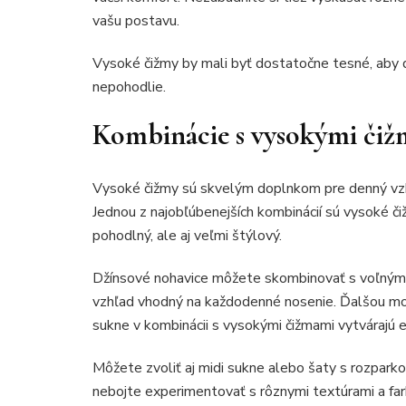
vašu postavu.
Vysoké čižmy by mali byť dostatočne tesné, aby 
nepohodlie.
Kombinácie s vysokými čiž
Vysoké čižmy sú skvelým doplnkom pre denný vzh
Jednou z najobľúbenejších kombinácií sú vysoké či
pohodlný, ale aj veľmi štýlový.
Džínsové nohavice môžete skombinovať s voľným t
vzhľad vhodný na každodenné nosenie. Ďalšou mož
sukne v kombinácii s vysokými čižmami vytvárajú e
Môžete zvoliť aj midi sukne alebo šaty s rozparko
nebojte experimentovať s rôznymi textúrami a far