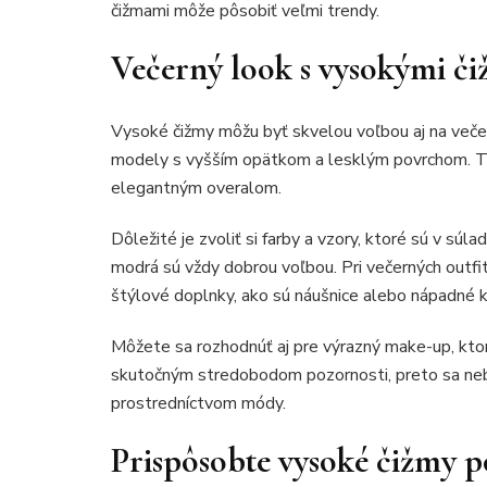
čižmami môže pôsobiť veľmi trendy.
Večerný look s vysokými či
Vysoké čižmy môžu byť skvelou voľbou aj na večer
modely s vyšším opätkom a lesklým povrchom. T
elegantným overalom.
Dôležité je zvoliť si farby a vzory, ktoré sú v sú
modrá sú vždy dobrou voľbou. Pri večerných outfito
štýlové doplnky, ako sú náušnice alebo nápadné k
Môžete sa rozhodnúť aj pre výrazný make-up, kto
skutočným stredobodom pozornosti, preto sa neb
prostredníctvom módy.
Prispôsobte vysoké čižmy p