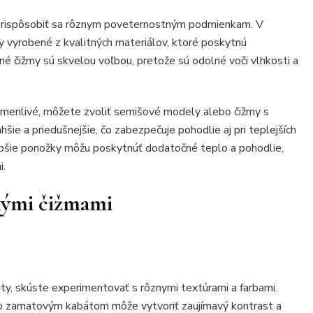
ť prispôsobiť sa rôznym poveternostným podmienkam. V
ly vyrobené z kvalitných materiálov, ktoré poskytnú
né čižmy sú skvelou voľbou, pretože sú odolné voči vlhkosti a
premenlivé, môžete zvoliť semišové modely alebo čižmy s
šie a priedušnejšie, čo zabezpečuje pohodlie aj pri teplejších
ubšie ponožky môžu poskytnúť dodatočné teplo a pohodlie,
i.
okými čižmami
ity, skúste experimentovať s rôznymi textúrami a farbami.
so zamatovým kabátom môže vytvoriť zaujímavý kontrast a