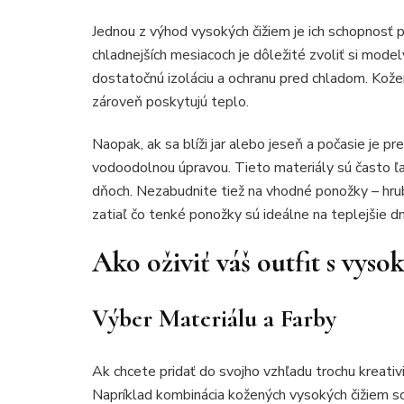
Jednou z výhod vysokých čižiem je ich schopnos
chladnejších mesiacoch je dôležité zvoliť si mode
dostatočnú izoláciu a ochranu pred chladom. Kože
zároveň poskytujú teplo.
Naopak, ak sa blíži jar alebo jeseň a počasie je 
vodoodolnou úpravou. Tieto materiály sú často ľah
dňoch. Nezabudnite tiež na vhodné ponožky – hr
zatiaľ čo tenké ponožky sú ideálne na teplejšie dn
Ako oživiť váš outfit s vys
Výber Materiálu a Farby
Ak chcete pridať do svojho vzhľadu trochu kreativ
Napríklad kombinácia kožených vysokých čižiem 