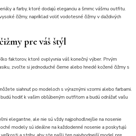
riály a farby, ktoré dodajú eleganciu a šmrnc vášmu outfitu.
 vysoké čižmy, napríklad voliť vodotesné čižmy v daždivých
čižmy pre váš štýl
koľko faktorov, ktoré ovplyvnia váš konečný výber. Prvým
lasiku, zvoľte si jednoduché čierne alebo hnedé kožené čižmy s
 môžete siahnuť po modeloch s výraznými vzormi alebo farbami.
 sa budú hodiť k vašim obľúbeným outfitom a budú odrážať vašu
i elegantne, ale nie sú vždy najpohodlnejšie na nosenie
loché modely sú ideálne na každodenné nosenie a poskytujú
veľkosti a strihy, aby ste našli ten najvhodnejší model pre