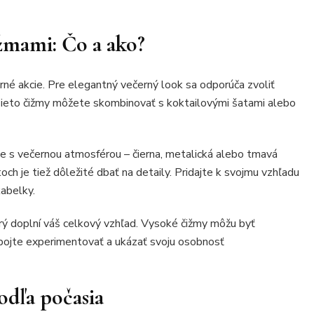
žmami: Čo a ako?
né akcie. Pre elegantný večerný look sa odporúča zvoliť
ieto čižmy môžete skombinovať s koktailovými šatami alebo
lade s večernou atmosférou – čierna, metalická alebo tmavá
ch je tiež dôležité dbať na detaily. Pridajte k svojmu vzhľadu
abelky.
rý doplní váš celkový vzhľad. Vysoké čižmy môžu byť
ojte experimentovať a ukázať svoju osobnosť
odľa počasia