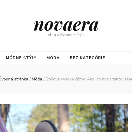
novaera
blog o životnom štýle
MÓDNE ŠTÝLY
MÓDA
BEZ KATEGÓRIE
Úvodná stránka
/
Móda
/
Štýlové vysoké čižmy: Ako ich nosiť tento jese