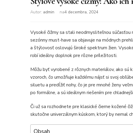
Štýlové vysoké čižmy: Ako ich n
Autor:
admin
na
4 decembra, 2024
Vysoké čižmy sa stali neodmysliteľnou súčasťou 
sezónny must-have sa objavuje na módnych prehliadk
a štýlovosť oslovujú široké spektrum žien. Vysoké 
robí ideálny doplnok pre rôzne príležitosti.
Môžu byť vyrobené z rôznych materiálov, ako sú ko
vzoroch, čo umožňuje každému nájsť si svoj obľúb
siluetu a predĺžiť nohy, čo je pre mnohé ženy veľm
po formálne, a sú ideálnym riešením pre chladnejš
Či už sa rozhodnete pre klasické čierne kožené či
skutočne univerzálnym kúskom, ktorý by nemal ch
Obsah