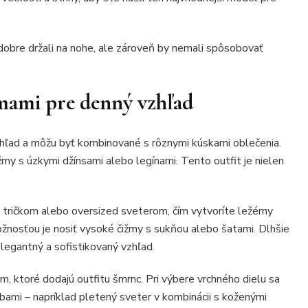
dobre držali na nohe, ale zároveň by nemali spôsobovať
mami pre denný vzhľad
ľad a môžu byť kombinované s rôznymi kúskami oblečenia.
žmy s úzkymi džínsami alebo legínami. Tento outfit je nielen
ričkom alebo oversized sveterom, čím vytvoríte ležérny
nosťou je nosiť vysoké čižmy s sukňou alebo šatami. Dlhšie
legantný a sofistikovaný vzhľad.
m, ktoré dodajú outfitu šmrnc. Pri výbere vrchného dielu sa
bami – napríklad pletený sveter v kombinácii s koženými