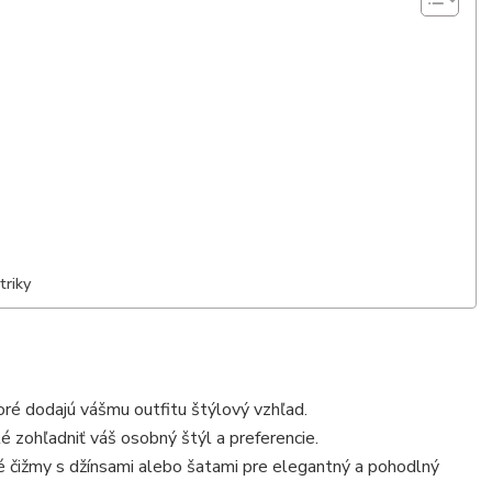
triky
ré dodajú vášmu outfitu štýlový vzhľad.
é zohľadniť váš osobný štýl a preferencie.
é čižmy s džínsami alebo šatami pre elegantný a pohodlný