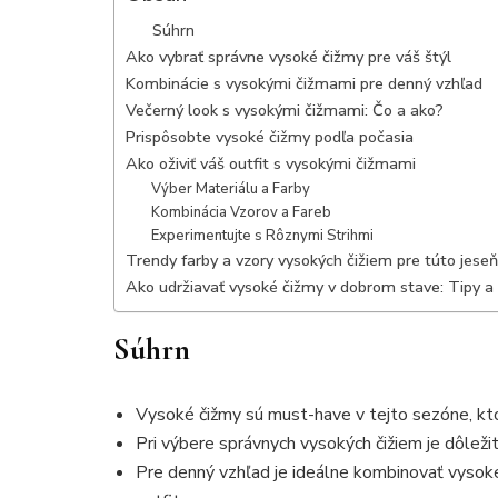
Súhrn
Ako vybrať správne vysoké čižmy pre váš štýl
Kombinácie s vysokými čižmami pre denný vzhľad
Večerný look s vysokými čižmami: Čo a ako?
Prispôsobte vysoké čižmy podľa počasia
Ako oživiť váš outfit s vysokými čižmami
Výber Materiálu a Farby
Kombinácia Vzorov a Fareb
Experimentujte s Rôznymi Strihmi
Trendy farby a vzory vysokých čižiem pre túto jeseň
Ako udržiavať vysoké čižmy v dobrom stave: Tipy a 
Súhrn
Vysoké čižmy sú must-have v tejto sezóne, kto
Pri výbere správnych vysokých čižiem je dôležit
Pre denný vzhľad je ideálne kombinovať vysok