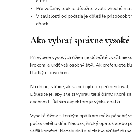
outfit.
Pre večerný look je dôležité zvoliť vhodné mate
V závislosti od počasia je dôležité prispôsobiť
dňoch.
Ako vybrať správne vysoké 
Pri výbere vysokých čižiem je dôležité zvážiť nie
krokom je určiť váš osobný štýl. Ak preferujete k
hladkým povrchom.
Na druhej strane, ak sa nebojíte experimentovať,
Dôležité je, aby ste si vybrali také čižmy, ktoré
osobnosť. Ďalším aspektom je výška opätku.
Vysoké čižmy s tenkým opätkom môžu pôsobiť veľm
počas celého dňa. Naopak, široký opätok alebo p
väčší komfort. Nezabudnite si tiež vyskúšať rôzne 