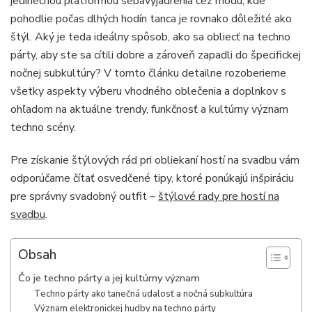
jedinečnou platformou sebavyjadrenia cez módu, kde
pohodlie počas dlhých hodín tanca je rovnako dôležité ako
štýl. Aký je teda ideálny spôsob, ako sa obliecť na techno
párty, aby ste sa cítili dobre a zároveň zapadli do špecifickej
nočnej subkultúry? V tomto článku detailne rozoberieme
všetky aspekty výberu vhodného oblečenia a doplnkov s
ohľadom na aktuálne trendy, funkčnosť a kultúrny význam
techno scény.
Pre získanie štýlových rád pri obliekaní hostí na svadbu vám
odporúčame čítať osvedčené tipy, ktoré ponúkajú inšpiráciu
pre správny svadobný outfit –
štýlové rady pre hostí na
svadbu
.
Obsah
Čo je techno párty a jej kultúrny význam
Techno párty ako tanečná udalosť a nočná subkultúra
Význam elektronickej hudby na techno párty