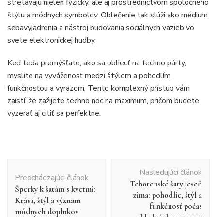
stretávajú nielen fyzicky, ale aj prostredníctvom spoločného
štýlu a módnych symbolov. Oblečenie tak slúži ako médium
sebavyjadrenia a nástroj budovania sociálnych väzieb vo
svete elektronickej hudby.
Keď teda premýšľate, ako sa obliecť na techno párty,
myslite na vyváženosť medzi štýlom a pohodlím,
funkčnosťou a výrazom. Tento komplexný prístup vám
zaistí, že zažijete techno noc na maximum, pričom budete
vyzerať aj cítiť sa perfektne.
Navigácia
Nasledujúci článok
v
Predchádzajúci článok
Tehotenské šaty jeseň
článku
Šperky k šatám s kvetmi:
zima: pohodlie, štýl a
Krása, štýl a význam
funkčnosť počas
módnych doplnkov