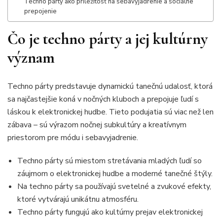
Techno párty ako príležitosť na sebavyjadrenie a sociálne
prepojenie
Čo je techno párty a jej kultúrny
význam
Techno párty predstavuje dynamickú tanečnú udalosť, ktorá
sa najčastejšie koná v nočných kluboch a prepojuje ľudí s
láskou k elektronickej hudbe. Tieto podujatia sú viac než len
zábava – sú výrazom nočnej subkultúry a kreatívnym
priestorom pre módu i sebavyjadrenie.
Techno párty sú miestom stretávania mladých ľudí so
záujmom o elektronickej hudbe a moderné tanečné štýly.
Na techno párty sa používajú svetelné a zvukové efekty,
ktoré vytvárajú unikátnu atmosféru.
Techno párty fungujú ako kultúrny prejav elektronickej