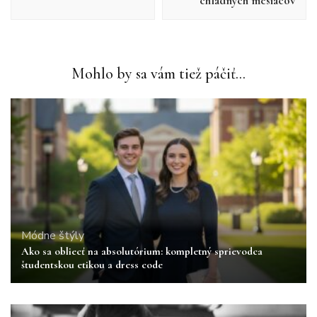
chladných mesiacov
Mohlo by sa vám tiež páčiť...
Módne štýly
Ako sa obliecť na absolutórium: kompletný sprievodca
študentskou etikou a dress code