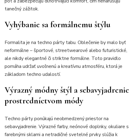
pot a zabezpečujú dlhotrvajúci komfort, čím nenarušujú
tanečný zážitok.
Vyhýbanie sa formálnemu štýlu
Formalita je na techno párty tabu. Oblečenie by malo byť
neformálne – športové, streetwearové alebo futuristické,
ale nikdy elegantné či striktne formálne. Toto pravidlo
pomáha udržať uvoľnenú a kreatívnu atmosféru, ktorá je
základom techno udalostí.
Výrazný módny štýl a sebavyjadrenie
prostredníctvom módy
Techno párty ponúkajú neobmedzený priestor na
sebavyjadrenie. Výrazné farby, neónové doplnky, okuliare s
farebnými sklami a netradičné svetelné prvky slúžia k