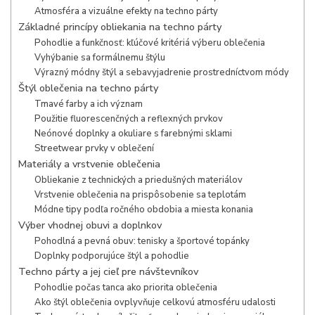
Atmosféra a vizuálne efekty na techno párty
Základné princípy obliekania na techno párty
Pohodlie a funkčnosť: kľúčové kritériá výberu oblečenia
Vyhýbanie sa formálnemu štýlu
Výrazný módny štýl a sebavyjadrenie prostredníctvom módy
Štýl oblečenia na techno párty
Tmavé farby a ich význam
Použitie fluorescenčných a reflexných prvkov
Neónové doplnky a okuliare s farebnými sklami
Streetwear prvky v oblečení
Materiály a vrstvenie oblečenia
Obliekanie z technických a priedušných materiálov
Vrstvenie oblečenia na prispôsobenie sa teplotám
Módne tipy podľa ročného obdobia a miesta konania
Výber vhodnej obuvi a doplnkov
Pohodlná a pevná obuv: tenisky a športové topánky
Doplnky podporujúce štýl a pohodlie
Techno párty a jej cieľ pre návštevníkov
Pohodlie počas tanca ako priorita oblečenia
Ako štýl oblečenia ovplyvňuje celkovú atmosféru udalosti