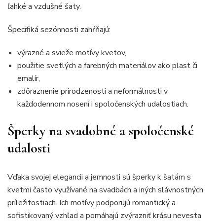
ľahké a vzdušné šaty.
Špecifiká sezónnosti zahŕňajú:
výrazné a svieže motívy kvetov,
použitie svetlých a farebných materiálov ako plast či
emalír,
zdôraznenie prirodzenosti a neformálnosti v
každodennom nosení i spoločenských udalostiach.
Šperky na svadobné a spoločenské
udalosti
Vďaka svojej elegancii a jemnosti sú šperky k šatám s
kvetmi často využívané na svadbách a iných slávnostných
príležitostiach. Ich motívy podporujú romantický a
sofistikovaný vzhľad a pomáhajú zvýrazniť krásu nevesta