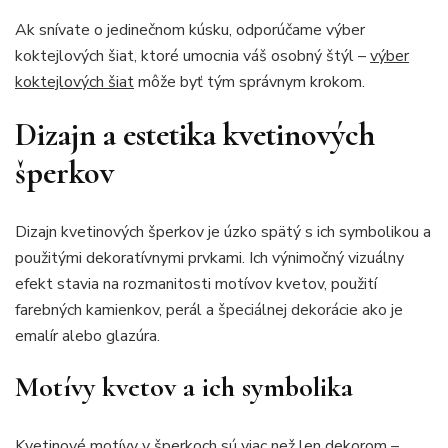
Ak snívate o jedinečnom kúsku, odporúčame výber
koktejlových šiat, ktoré umocnia váš osobný štýl –
výber
koktejlových šiat
môže byť tým správnym krokom.
Dizajn a estetika kvetinových
šperkov
Dizajn kvetinových šperkov je úzko spätý s ich symbolikou a
použitými dekoratívnymi prvkami. Ich výnimočný vizuálny
efekt stavia na rozmanitosti motívov kvetov, použití
farebných kamienkov, perál a špeciálnej dekorácie ako je
emalír alebo glazúra.
Motívy kvetov a ich symbolika
Kvetinové motívy v šperkoch sú viac než len dekorom –