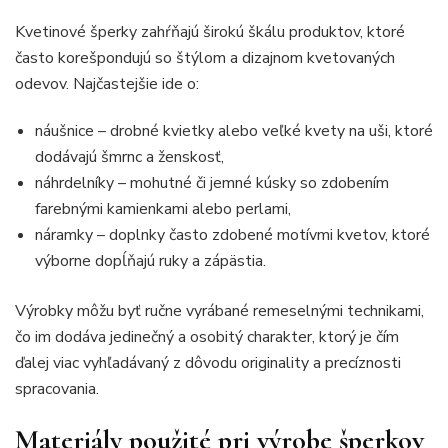
Kvetinové šperky zahŕňajú širokú škálu produktov, ktoré
často korešpondujú so štýlom a dizajnom kvetovaných
odevov. Najčastejšie ide o:
náušnice – drobné kvietky alebo veľké kvety na uši, ktoré
dodávajú šmrnc a ženskosť,
náhrdelníky – mohutné či jemné kúsky so zdobením
farebnými kamienkami alebo perlami,
náramky – doplnky často zdobené motívmi kvetov, ktoré
výborne dopĺňajú ruky a zápästia.
Výrobky môžu byť ručne vyrábané remeselnými technikami,
čo im dodáva jedinečný a osobitý charakter, ktorý je čím
ďalej viac vyhľadávaný z dôvodu originality a precíznosti
spracovania.
Materiály použité pri výrobe šperkov