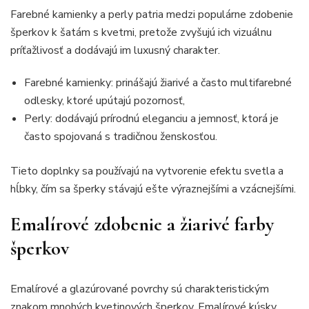
Farebné kamienky a perly patria medzi populárne zdobenie
šperkov k šatám s kvetmi, pretože zvyšujú ich vizuálnu
príťažlivosť a dodávajú im luxusný charakter.
Farebné kamienky: prinášajú žiarivé a často multifarebné
odlesky, ktoré upútajú pozornosť,
Perly: dodávajú prírodnú eleganciu a jemnosť, ktorá je
často spojovaná s tradičnou ženskosťou.
Tieto doplnky sa používajú na vytvorenie efektu svetla a
hĺbky, čím sa šperky stávajú ešte výraznejšími a vzácnejšími.
Emalírové zdobenie a žiarivé farby
šperkov
Emalírové a glazúrované povrchy sú charakteristickým
znakom mnohých kvetinových šperkov. Emalírové kúsky