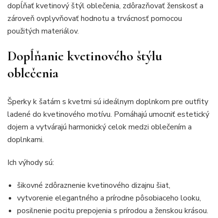
dopĺňať kvetinový štýl oblečenia, zdôrazňovať ženskosť a
zároveň ovplyvňovať hodnotu a trvácnosť pomocou
použitých materiálov.
Dopĺňanie kvetinového štýlu
oblečenia
Šperky k šatám s kvetmi sú ideálnym doplnkom pre outfity
ladené do kvetinového motívu. Pomáhajú umocniť estetický
dojem a vytvárajú harmonický celok medzi oblečením a
doplnkami.
Ich výhody sú:
šikovné zdôraznenie kvetinového dizajnu šiat,
vytvorenie elegantného a prírodne pôsobiaceho looku,
posilnenie pocitu prepojenia s prírodou a ženskou krásou.