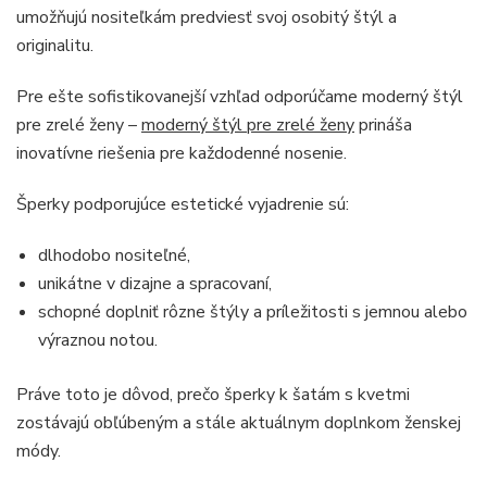
umožňujú nositeľkám predviesť svoj osobitý štýl a
originalitu.
Pre ešte sofistikovanejší vzhľad odporúčame moderný štýl
pre zrelé ženy –
moderný štýl pre zrelé ženy
prináša
inovatívne riešenia pre každodenné nosenie.
Šperky podporujúce estetické vyjadrenie sú:
dlhodobo nositeľné,
unikátne v dizajne a spracovaní,
schopné doplniť rôzne štýly a príležitosti s jemnou alebo
výraznou notou.
Práve toto je dôvod, prečo šperky k šatám s kvetmi
zostávajú obľúbeným a stále aktuálnym doplnkom ženskej
módy.