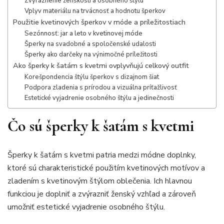
Zvýraznenie ženskosti a osobného štýlu
Vplyv materiálu na trvácnosť a hodnotu šperkov
Použitie kvetinových šperkov v móde a príležitostiach
Sezónnosť: jar a leto v kvetinovej móde
Šperky na svadobné a spoločenské udalosti
Šperky ako darčeky na výnimočné príležitosti
Ako šperky k šatám s kvetmi ovplyvňujú celkový outfit
Korešpondencia štýlu šperkov s dizajnom šiat
Podpora zladenia s prírodou a vizuálna príťažlivosť
Estetické vyjadrenie osobného štýlu a jedinečnosti
Čo sú šperky k šatám s kvetmi
Šperky k šatám s kvetmi patria medzi módne doplnky,
ktoré sú charakteristické použitím kvetinových motívov a
zladením s kvetinovým štýlom oblečenia. Ich hlavnou
funkciou je doplniť a zvýrazniť ženský vzhľad a zároveň
umožniť estetické vyjadrenie osobného štýlu.