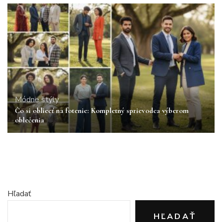
Módne štýly
Čo si obliecť na fotenie: Kompletný sprievodca výberom
oblečenia
Hľadať
HĽADAŤ