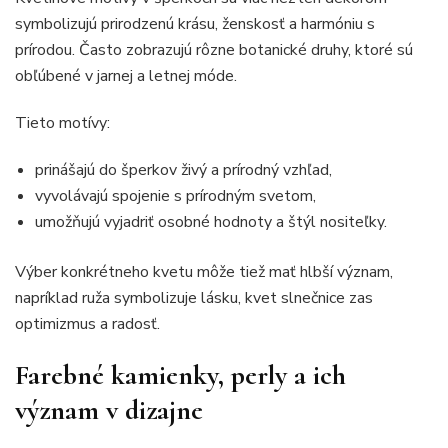
symbolizujú prirodzenú krásu, ženskosť a harmóniu s
prírodou. Často zobrazujú rôzne botanické druhy, ktoré sú
obľúbené v jarnej a letnej móde.
Tieto motívy:
prinášajú do šperkov živý a prírodný vzhľad,
vyvolávajú spojenie s prírodným svetom,
umožňujú vyjadriť osobné hodnoty a štýl nositeľky.
Výber konkrétneho kvetu môže tiež mať hlbší význam,
napríklad ruža symbolizuje lásku, kvet slnečnice zas
optimizmus a radosť.
Farebné kamienky, perly a ich
význam v dizajne