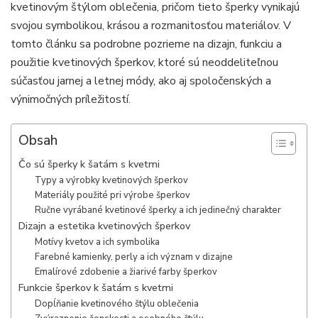
kvetinovým štýlom oblečenia, pričom tieto šperky vynikajú
svojou symbolikou, krásou a rozmanitosťou materiálov. V
tomto článku sa podrobne pozrieme na dizajn, funkciu a
použitie kvetinových šperkov, ktoré sú neoddeliteľnou
súčasťou jarnej a letnej módy, ako aj spoločenských a
výnimočných príležitostí.
Obsah
Čo sú šperky k šatám s kvetmi
Typy a výrobky kvetinových šperkov
Materiály použité pri výrobe šperkov
Ručne vyrábané kvetinové šperky a ich jedinečný charakter
Dizajn a estetika kvetinových šperkov
Motívy kvetov a ich symbolika
Farebné kamienky, perly a ich význam v dizajne
Emalírové zdobenie a žiarivé farby šperkov
Funkcie šperkov k šatám s kvetmi
Dopĺňanie kvetinového štýlu oblečenia