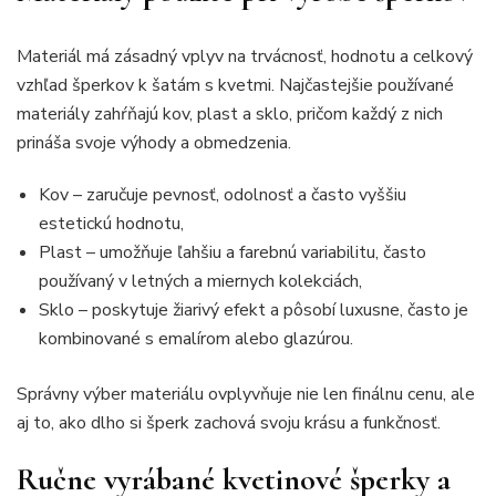
Materiál má zásadný vplyv na trvácnosť, hodnotu a celkový
vzhľad šperkov k šatám s kvetmi. Najčastejšie používané
materiály zahŕňajú kov, plast a sklo, pričom každý z nich
prináša svoje výhody a obmedzenia.
Kov – zaručuje pevnosť, odolnosť a často vyššiu
estetickú hodnotu,
Plast – umožňuje ľahšiu a farebnú variabilitu, často
používaný v letných a miernych kolekciách,
Sklo – poskytuje žiarivý efekt a pôsobí luxusne, často je
kombinované s emalírom alebo glazúrou.
Správny výber materiálu ovplyvňuje nie len finálnu cenu, ale
aj to, ako dlho si šperk zachová svoju krásu a funkčnosť.
Ručne vyrábané kvetinové šperky a