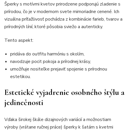
Šperky s motívmi kvetov prirodzene podporujú zladenie s
prírodou, čo je v modernom svete mimoriadne cenené. Ich
vizuálna príťažlivosť pochádza z kombinácie farieb, tvarov a
prírodných línií, ktoré pôsobia sviežo a autenticky.
Tento aspekt:
pridáva do outfitu harmóniu s okolím,
navodzuje pocit pokoja a prírodnej krásy,
umožňuje nositeľke prejaviť spojenie s prírodnou
estetikou.
Estetické vyjadrenie osobného štýlu a
jedinečnosti
Vďaka širokej škále dizajnových variácií a možnostiam
výroby (vrátane ručnej práce) šperky k šatám s kvetmi