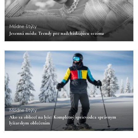
Módne štýly
Jesenná móda: Trendy pre nadchádzajúcu sezónu
Módne štýly
Ako sa obliecť na lyže: Kompletný sprievodca správnym
lyžiarskym oblečením